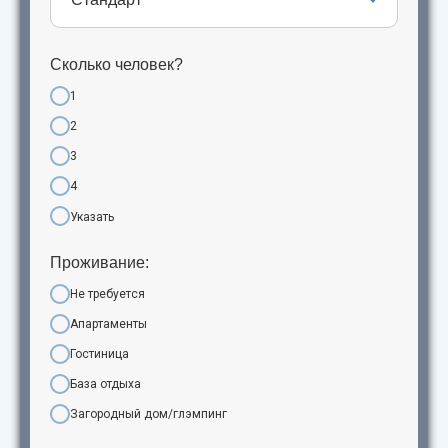
Сколько человек?
1
2
3
4
Указать
Проживание:
Не требуется
Апартаменты
Гостиница
База отдыха
Загородный дом/глэмпинг