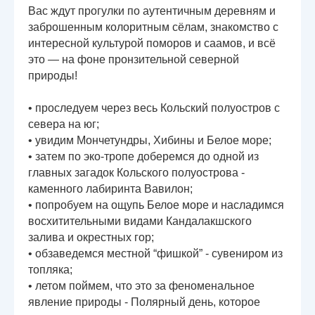
Вас ждут прогулки по аутентичным деревням и
заброшенным колоритным сёлам, знакомство с
интересной культурой поморов и саамов, и всё
это — на фоне пронзительной северной
природы!
• проследуем через весь Кольский полуостров с
севера на юг;
• увидим Мончетундры, Хибины и Белое море;
• затем по эко-тропе доберемся до одной из
главных загадок Кольского полуострова -
каменного лабиринта Вавилон;
• попробуем на ощупь Белое море и насладимся
восхитительными видами Кандалакшского
залива и окрестных гор;
• обзаведемся местной “фишкой” - сувениром из
топляка;
• летом поймем, что это за феноменальное
явление природы - Полярный день, которое