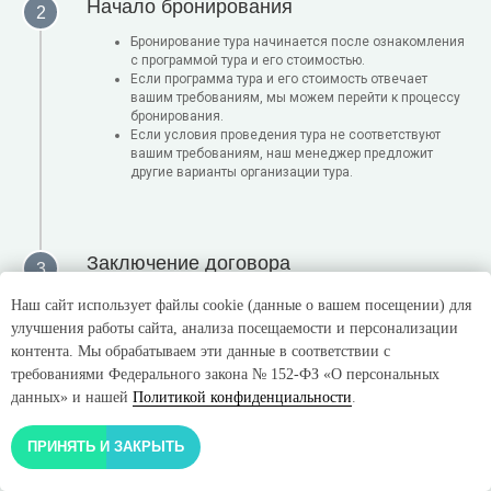
Начало бронирования
Бронирование тура начинается после ознакомления
с программой тура и его стоимостью.
Если программа тура и его стоимость отвечает
вашим требованиям, мы можем перейти к процессу
бронирования.
Если условия проведения тура не соответствуют
вашим требованиям, наш менеджер предложит
другие варианты организации тура.
Заключение договора
Вы отправляете паспортные участника путешествия,
Наш сайт использует файлы cookie (данные о вашем посещении) для
на которого будет заключаться договор, а также
улучшения работы сайта, анализа посещаемости и персонализации
ФИО остальных участников; желаемые даты
контента. Мы обрабатываем эти данные в соответствии с
экскурсий и, при необходимости, даты заезда в
апартаменты
требованиями Федерального закона № 152-ФЗ «О персональных
Мы подготавливаем договор и отправляем его вам
данных» и нашей
Политикой конфиденциальности
.
на подпись
ПРИНЯТЬ И ЗАКРЫТЬ