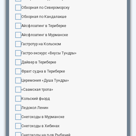
Обзорная по Североморску
Обзорная по Кандалакше
Айсфлоатинг в Териберке
Айсфлоатинг в Мурманске
Гастротур на Кольском
Гастро-экскурс «Вкусы Тундры»
Дайвер в Териберке
Фрахт судна в Териберке
Церемония «Душа Тундры»
«Саамская тропа»
Кольский фьорд
Ледокол Ленин
Снегоходы в Мурманске
Снегоходы в Хибинах
Снегоходы на п-ов Рыбачий