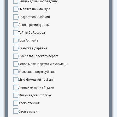
Лапландский заповедник
Рыбалка на Имандре
Полуостров Рыбачий
Ловозерские тундры
Тайны Сейдозера
Гора Аллуайв
Саамская деревня
Ожерелье Терского берега
Белое море, Варзуга и Кузомень
Кольская сверхглубокая
Мыс Немецкий на 2 дня
Лиинахамари на 1 день
Жизнь ездовых собак
Хаски-трекинг
Свой вариант