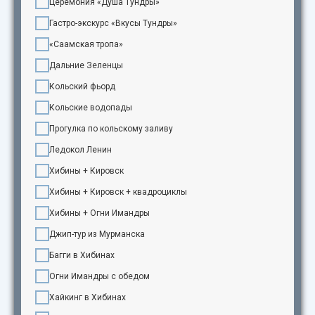
Церемония «Душа Тундры»
Гастро-экскурс «Вкусы Тундры»
«Саамская тропа»
Дальние Зеленцы
Кольский фьорд
Кольские водопады
Прогулка по кольскому заливу
Ледокол Ленин
Хибины + Кировск
Хибины + Кировск + квадроциклы
Хибины + Огни Имандры
Джип-тур из Мурманска
Багги в Хибинах
Огни Имандры с обедом
Хайкинг в Хибинах