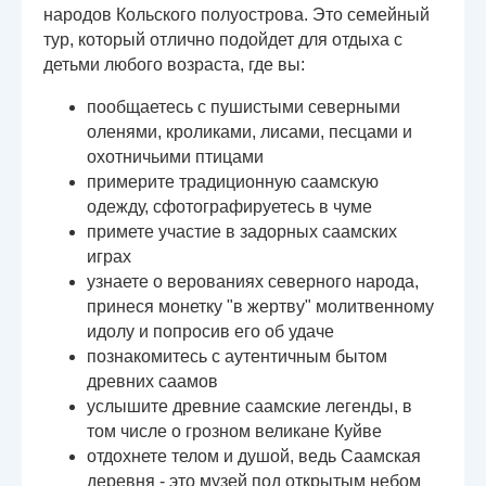
народов Кольского полуострова. Это семейный
тур, который отлично подойдет для отдыха с
детьми любого возраста, где вы:
пообщаетесь с пушистыми северными
оленями, кроликами, лисами, песцами и
охотничьими птицами
примерите традиционную саамскую
одежду, сфотографируетесь в чуме
примете участие в задорных саамских
играх
узнаете о верованиях северного народа,
принеся монетку "в жертву" молитвенному
идолу и попросив его об удаче
познакомитесь с аутентичным бытом
древних саамов
услышите древние саамские легенды, в
том числе о грозном великане Куйве
отдохнете телом и душой, ведь Саамская
деревня - это музей под открытым небом