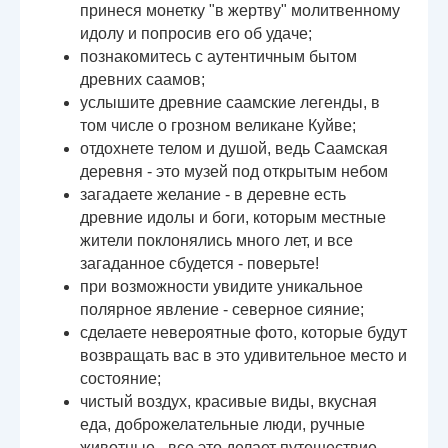
принеся монетку "в жертву" молитвенному
идолу и попросив его об удаче;
познакомитесь с аутентичным бытом
древних саамов;
услышите древние саамские легенды, в
том числе о грозном великане Куйве;
отдохнете телом и душой, ведь Саамская
деревня - это музей под открытым небом
загадаете желание - в деревне есть
древние идолы и боги, которым местные
жители поклонялись много лет, и все
загаданное сбудется - поверьте!
при возможности увидите уникальное
полярное явление - северное сияние;
сделаете невероятные фото, которые будут
возвращать вас в это удивительное место и
состояние;
чистый воздух, красивые виды, вкусная
еда, доброжелательные люди, ручные
животные - все это делает путешествие