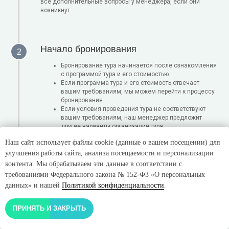
все дополнительные вопросы у менеджера, если они
возникнут.
Начало бронирования
Бронирование тура начинается после ознакомления
с программой тура и его стоимостью.
Если программа тура и его стоимость отвечает
вашим требованиям, мы можем перейти к процессу
бронирования.
Если условия проведения тура не соответствуют
вашим требованиям, наш менеджер предложит
другие варианты организации тура.
Наш сайт использует файлы cookie (данные о вашем посещении) для
улучшения работы сайта, анализа посещаемости и персонализации
контента. Мы обрабатываем эти данные в соответствии с
Заключение договора
требованиями Федерального закона № 152-ФЗ «О персональных
данных» и нашей
Политикой конфиденциальности
.
Вы отправляете паспортные участника путешествия,
на которого будет заключаться договор, а также
ФИО остальных участников; желаемые даты
ПРИНЯТЬ И ЗАКРЫТЬ
экскурсий и, при необходимости, даты заезда в
апартаменты
Мы подготавливаем договор и отправляем его вам