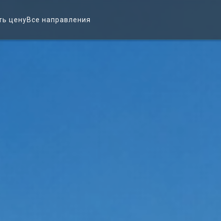
ть цену
Все направления