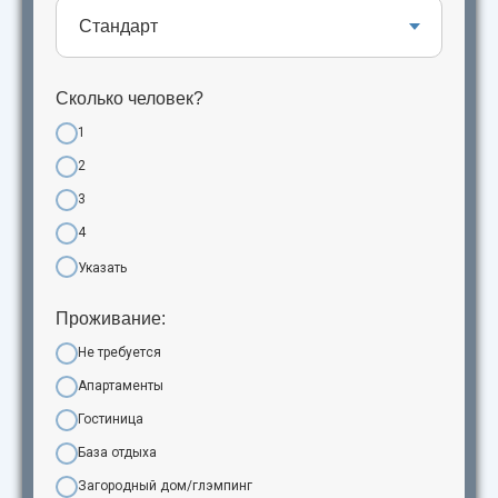
Сколько человек?
1
2
3
4
Указать
Проживание:
Не требуется
Апартаменты
Гостиница
База отдыха
Загородный дом/глэмпинг