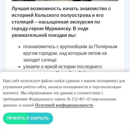
Лучшая возможность начать знакомство с
историей Кольского полуострова и его
столицей – насыщенная экскурсия по
городу-герою Мурманску. В ходе
увлекательной поездки вы:
познакомитесь с крупнейшим за Полярным
кругом городом, над которым летом не
заходит солнце
узнаете о яркой истории последнего
заложенного в Российской Империи города
увидите все основные
Наш сайт использует файлы cookie (данные о вашем посещении) для
достопримечательности города
улучшения работы сайта, анализа посещаемости и персонализации
посетите интересные места, скрытые от
контента. Мы обрабатываем эти данные в соответствии с
требованиями Федерального закона № 152-ФЗ «О персональных
глаз обычных туристов
данных» и нашей
Политикой конфиденциальности
.
полюбуетесь необычными видами города,
расположенного ярусами на сопках
ПРИНЯТЬ И ЗАКРЫТЬ
полюбуетесь коротким, но ярким северным
летом