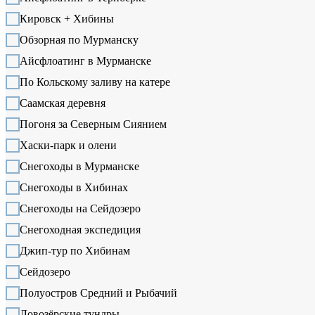
Кировск + Хибины
Обзорная по Мурманску
Айсфлоатинг в Мурманске
По Кольскому заливу на катере
Саамская деревня
Погоня за Северным Сиянием
Хаски-парк и олени
Снегоходы в Мурманске
Снегоходы в Хибинах
Снегоходы на Сейдозеро
Снегоходная экспедиция
Джип-тур по Хибинам
Сейдозеро
Полуостров Средний и Рыбачий
Ловозёрские тундры