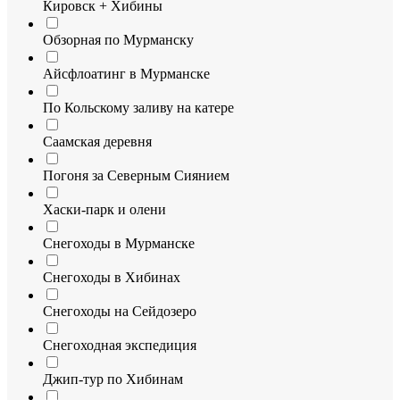
Кировск + Хибины
Обзорная по Мурманску
Айсфлоатинг в Мурманске
По Кольскому заливу на катере
Саамская деревня
Погоня за Северным Сиянием
Хаски-парк и олени
Снегоходы в Мурманске
Снегоходы в Хибинах
Снегоходы на Сейдозеро
Снегоходная экспедиция
Джип-тур по Хибинам