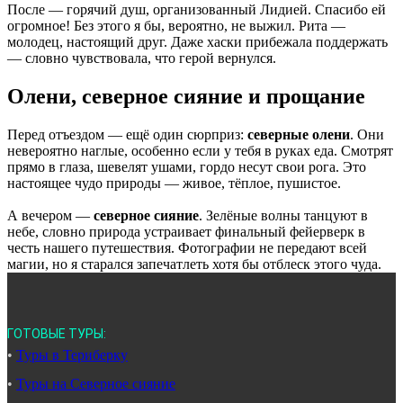
После — горячий душ, организованный Лидией. Спасибо ей
огромное! Без этого я бы, вероятно, не выжил. Рита —
молодец, настоящий друг. Даже хаски прибежала поддержать
— словно чувствовала, что герой вернулся.
Олени, северное сияние и прощание
Перед отъездом — ещё один сюрприз:
северные олени
. Они
невероятно наглые, особенно если у тебя в руках еда. Смотрят
прямо в глаза, шевелят ушами, гордо несут свои рога. Это
настоящее чудо природы — живое, тёплое, пушистое.
А вечером —
северное сияние
. Зелёные волны танцуют в
небе, словно природа устраивает финальный фейерверк в
честь нашего путешествия. Фотографии не передают всей
магии, но я старался запечатлеть хотя бы отблеск этого чуда.
ГОТОВЫЕ ТУРЫ:
•
Туры в Териберку
•
Туры на Северное сияние