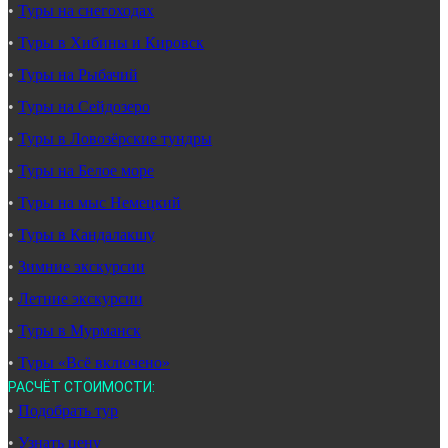
•
Туры на снегоходах
•
Туры в Хибины и Кировск
•
Туры на Рыбачий
•
Туры на Сейдозеро
•
Туры в Ловозёрские тундры
•
Туры на Белое море
•
Туры на мыс Немецкий
•
Туры в Кандалакшу
•
Зимние экскурсии
•
Летние экскурсии
•
Туры в Мурманск
•
Туры «Всё включено»
РАСЧЁТ СТОИМОСТИ:
•
Подобрать тур
•
Узнать цену