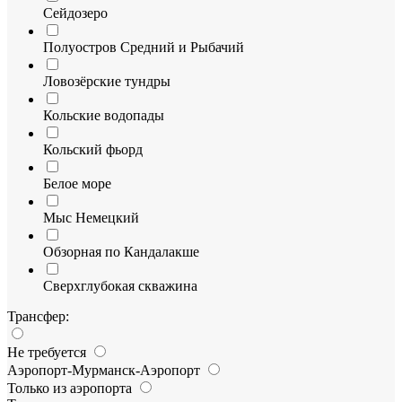
Сейдозеро
Полуостров Средний и Рыбачий
Ловозёрские тундры
Кольские водопады
Кольский фьорд
Белое море
Мыс Немецкий
Обзорная по Кандалакше
Сверхглубокая скважина
Трансфер:
Не требуется
Аэропорт-Мурманск-Аэропорт
Только из аэропорта