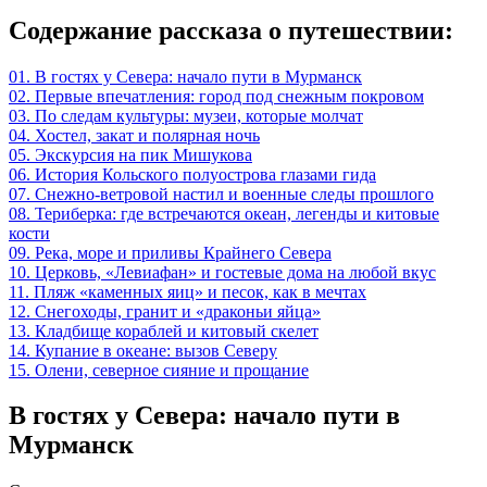
Содержание рассказа о путешествии:
01. В гостях у Севера: начало пути в Мурманск
02. Первые впечатления: город под снежным покровом
03. По следам культуры: музеи, которые молчат
04. Хостел, закат и полярная ночь
05. Экскурсия на пик Мишукова
06. История Кольского полуострова глазами гида
07. Снежно-ветровой настил и военные следы прошлого
08. Териберка: где встречаются океан, легенды и китовые
кости
09. Река, море и приливы Крайнего Севера
10. Церковь, «Левиафан» и гостевые дома на любой вкус
11. Пляж «каменных яиц» и песок, как в мечтах
12. Снегоходы, гранит и «драконьи яйца»
13. Кладбище кораблей и китовый скелет
14. Купание в океане: вызов Северу
15. Олени, северное сияние и прощание
В гостях у Севера: начало пути в
Мурманск