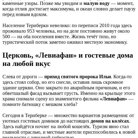
каменные узоры. Позже мы увидим и
малую воду
— момент,
когда отлив достигает максимума, и океан словно делает паузу
перед новым вдохом.
Население Териберки невелико: по переписи 2010 года здесь
проживало 953 человека, но на деле постоянно живут около
500 — на оба поселения вместе. Жизнь течёт тихо, но
туристический поток заметно оживил местную экономику.
Церковь, «Левиафан» и гостевые дома
на любой вкус
Слева от дороги —
приход святого пророка Ильи
. Когда-то
здесь стоял собор, но его снесли, оставив лишь скромное
здание церкви. Оно закрыто по аварийным причинам, и его
обветшалый фасад вызывает грусть. Именно на крыльце этого
храма снимали сцену из знаменитого фильма
«Левиафан»
—
помните батюшку с мешком хлеба?
Сегодня в Териберке — множество вариантов размещения: от
уютных гостевых домиков до настоящих
домов на колёсах
.
Здесь найдётся ночлег на любой кошелёк. Туризм явно стал
главной отраслью, и местные жители приспособились к новой
реальности с завидной гибкостью.