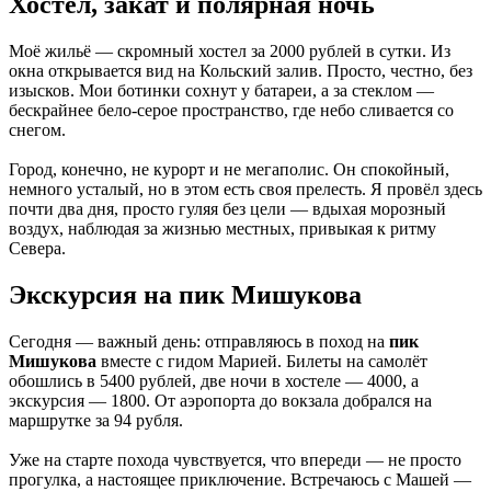
Хостел, закат и полярная ночь
Моё жильё — скромный хостел за 2000 рублей в сутки. Из
окна открывается вид на Кольский залив. Просто, честно, без
изысков. Мои ботинки сохнут у батареи, а за стеклом —
бескрайнее бело-серое пространство, где небо сливается со
снегом.
Город, конечно, не курорт и не мегаполис. Он спокойный,
немного усталый, но в этом есть своя прелесть. Я провёл здесь
почти два дня, просто гуляя без цели — вдыхая морозный
воздух, наблюдая за жизнью местных, привыкая к ритму
Севера.
Экскурсия на пик Мишукова
Сегодня — важный день: отправляюсь в поход на
пик
Мишукова
вместе с гидом Марией. Билеты на самолёт
обошлись в 5400 рублей, две ночи в хостеле — 4000, а
экскурсия — 1800. От аэропорта до вокзала добрался на
маршрутке за 94 рубля.
Уже на старте похода чувствуется, что впереди — не просто
прогулка, а настоящее приключение. Встречаюсь с Машей —