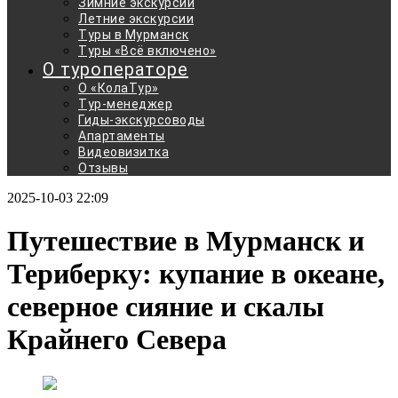
Зимние экскурсии
Летние экскурсии
Туры в Мурманск
Туры «Всё включено»
О туроператоре
О «КолаТур»
Тур-менеджер
Гиды-экскурсоводы
Апартаменты
Видеовизитка
Отзывы
2025-10-03 22:09
Путешествие в Мурманск и
Териберку: купание в океане,
северное сияние и скалы
Крайнего Севера