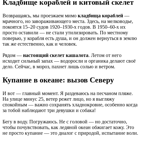
Кладбище кораблей и китовый скелет
Возвращаясь, мы проезжаем мимо
кладбища кораблей
—
мрачного, но завораживающего места. Здесь, на мелководье,
покоятся 15–20 судов 1920–1930-х годов. В 1950–60-х их
просто оставили — не стали утилизировать. По местному
поверью, у корабля есть душа, и он должен вернуться в землю
так же естественно, как и человек.
Рядом —
настоящий скелет кашалота
. Летом от него
исходит сильный запах — водоросли и органика делают своё
дело. Сейчас, в мороз, пахнет лишь солью и ветром.
Купание в океане: вызов Северу
И вот — главный момент. Я раздеваюсь на песчаном пляже.
На улице минус 25, ветер режет лицо, но я выгляжу
спокойным — важно сохранять хладнокровие, особенно когда
за тобой наблюдают три девушки и собака!
Бегу в воду. Погружаюсь. Не с головой — но достаточно,
чтобы почувствовать, как ледяной океан обжигает кожу. Это
не просто купание — это диалог с природой, испытание воли.