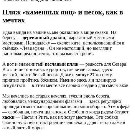
Пляж «каменных яиц» и песок, как в
мечтах
Едва выйдя из машины, мы оказались в мире сказки. На
берегу —
деревянный дракон
, вырезанный местными
мастерами. Неподалёку — скелет кита, использовавшийся в
съёмках «Левиафана». Он не настоящий, но выглядит
настолько реалистично, что вызывает трепет.
А вот и знаменитый
песчаный пляж
— редкость для Севера!
В отличие от южных курортов, где везде галька, здесь —
мягкий, почти белый песок. Даже в
минус 27
по нему
приятно пройтись босиком. Именно здесь я и планирую
искупаться — в этом месте всё словно создано для смельчаков.
Мы качались на старых качелях, гуляли вдоль берега,
любовались международными флагами — здесь регулярно
проводятся местные соревнования по многоборью. Атмосфера
— свободная, почти цыганская. Особенно когда рядом бегают
хаски
— Настя и Рита, как их зовут местные. Эти собаки
словно чувствуют настроение человека и дарят тепло даже в
самый лютый мороз.