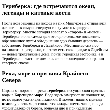
Териберка: где встречаются океан,
легенды и китовые кости
После возвращения из похода на пик Мишукова я отправился
дальше — в самую северную точку моего маршрута:
Териберку
. Многие сегодня говорят о «старой» и «новой»
Териберке, но на самом деле это одно сельское поселение,
образованное путём объединения двух бывших деревень —
собственно Териберки и Ладейного. Местные до сих пор
называют их раздельно, и в этом есть своя правда: в Ладейном
— новые трёхэтажные дома, почти городская застройка, а в
Териберке — частные домики, словно сошедшие со страниц
северной сказки.
Река, море и приливы Крайнего
Севера
Справа от дороги —
река Териберка
, несущая свои пресные
воды в
Баренцево море
. Вода здесь замерзает не полностью,
но по краям уже видны льдинки. В момент нашего приезда —
отлив
: уровень моря снижается каждые шесть часов, и вода
уходит далеко от берега, обнажая дно и причудливые