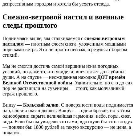
депрессивным городом и хотела бы уехать отсюда.
Снежно-ветровой настил и военные
следы прошлого
Поднимаясь выше, мы сталкиваемся с
снежно-ветровым
настилом
— плотным слоем снега, уложенным мощными
порывами ветра. Это не просто пейзаж, а результат борьбы
стихий.
Мы не смогли достичь самой вершины из-за погодных
условий, но даже то, что увидели, впечатляет до глубины
души. А на спуске — неожиданная находка:
ДОТ времён
Великой Отечественной войны
. Удивительно, но его до сих
пор не растащили на сувениры — стоит, как молчаливый
страж прошлого.
Внизу —
Кольский залив
. С поверхности воды поднимается
пар, словно океан дышит. Вокруг — однообразие, но в этом
однообразии скрыта величайшая гармония: небо, горы, снег,
вода. Если бы вы увидели это сами, вдохнули бы этот воздух
— поняли бы: 1800 рублей за такую экскурсию — не цена, а
подарок.