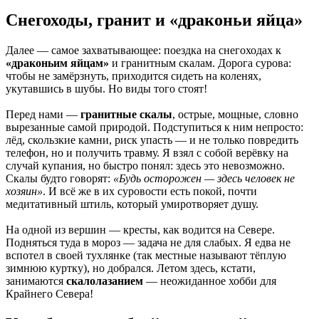
Снегоходы, гранит и «драконьи яйца»
Далее — самое захватывающее: поездка на снегоходах к
«драконьим яйцам»
и гранитным скалам. Дорога сурова:
чтобы не замёрзнуть, приходится сидеть на коленях,
укутавшись в шубы. Но виды того стоят!
Перед нами —
гранитные скалы
, острые, мощные, словно
вырезанные самой природой. Подступиться к ним непросто:
лёд, скользкие камни, риск упасть — и не только повредить
телефон, но и получить травму. Я взял с собой верёвку на
случай купания, но быстро понял: здесь это невозможно.
Скалы будто говорят:
«Будь осторожен — здесь человек не
хозяин»
. И всё же в их суровости есть покой, почти
медитативный штиль, который умиротворяет душу.
На одной из вершин — кресты, как водится на Севере.
Подняться туда в мороз — задача не для слабых. Я едва не
вспотел в своей тухлянке (так местные называют тёплую
зимнюю куртку), но добрался. Летом здесь, кстати,
занимаются
скалолазанием
— неожиданное хобби для
Крайнего Севера!