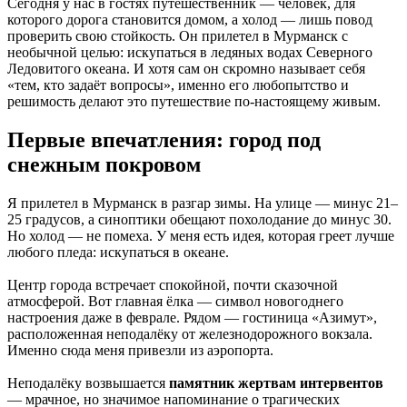
Сегодня у нас в гостях путешественник — человек, для
которого дорога становится домом, а холод — лишь повод
проверить свою стойкость. Он прилетел в Мурманск с
необычной целью: искупаться в ледяных водах Северного
Ледовитого океана. И хотя сам он скромно называет себя
«тем, кто задаёт вопросы», именно его любопытство и
решимость делают это путешествие по-настоящему живым.
Первые впечатления: город под
снежным покровом
Я прилетел в Мурманск в разгар зимы. На улице — минус 21–
25 градусов, а синоптики обещают похолодание до минус 30.
Но холод — не помеха. У меня есть идея, которая греет лучше
любого пледа: искупаться в океане.
Центр города встречает спокойной, почти сказочной
атмосферой. Вот главная ёлка — символ новогоднего
настроения даже в феврале. Рядом — гостиница «Азимут»,
расположенная неподалёку от железнодорожного вокзала.
Именно сюда меня привезли из аэропорта.
Неподалёку возвышается
памятник жертвам интервентов
— мрачное, но значимое напоминание о трагических