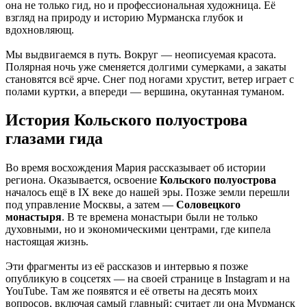
она не только гид, но и профессиональная художница. Её
взгляд на природу и историю Мурманска глубок и
вдохновляющ.
Мы выдвигаемся в путь. Вокруг — неописуемая красота.
Полярная ночь уже сменяется долгими сумерками, а закаты
становятся всё ярче. Снег под ногами хрустит, ветер играет с
полами куртки, а впереди — вершина, окутанная туманом.
История Кольского полуострова
глазами гида
Во время восхождения Мария рассказывает об истории
региона. Оказывается, освоение
Кольского полуострова
началось ещё в IX веке до нашей эры. Позже земли перешли
под управление Москвы, а затем —
Соловецкого
монастыря
. В те времена монастыри были не только
духовными, но и экономическими центрами, где кипела
настоящая жизнь.
Эти фрагменты из её рассказов и интервью я позже
опубликую в соцсетях — на своей странице в Instagram и на
YouTube. Там же появятся и её ответы на десять моих
вопросов, включая самый главный: считает ли она Мурманск