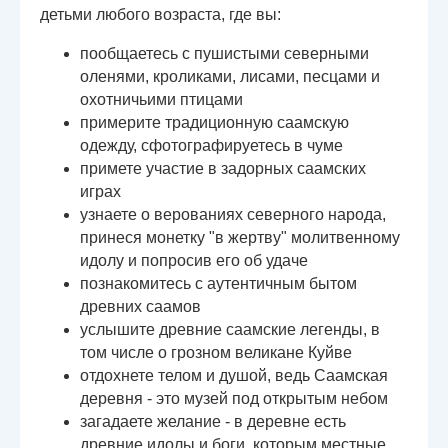
детьми любого возраста, где вы:
пообщаетесь с пушистыми северными
оленями, кроликами, лисами, песцами и
охотничьими птицами
примерите традиционную саамскую
одежду, сфотографируетесь в чуме
примете участие в задорных саамских
играх
узнаете о верованиях северного народа,
принеся монетку "в жертву" молитвенному
идолу и попросив его об удаче
познакомитесь с аутентичным бытом
древних саамов
услышите древние саамские легенды, в
том числе о грозном великане Куйве
отдохнете телом и душой, ведь Саамская
деревня - это музей под открытым небом
загадаете желание - в деревне есть
древние идолы и боги, которым местные