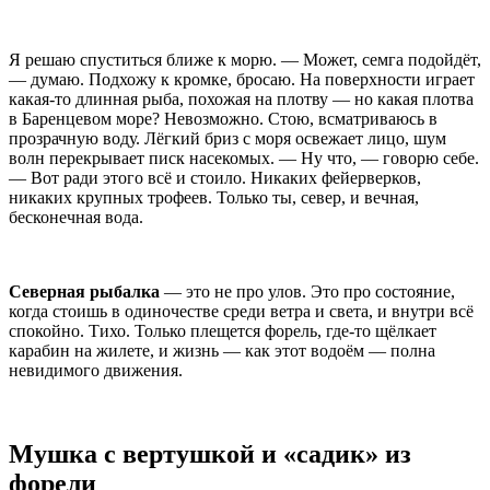
Я решаю спуститься ближе к морю. — Может, семга подойдёт,
— думаю. Подхожу к кромке, бросаю. На поверхности играет
какая-то длинная рыба, похожая на плотву — но какая плотва
в Баренцевом море? Невозможно. Стою, всматриваюсь в
прозрачную воду. Лёгкий бриз с моря освежает лицо, шум
волн перекрывает писк насекомых. — Ну что, — говорю себе.
— Вот ради этого всё и стоило. Никаких фейерверков,
никаких крупных трофеев. Только ты, север, и вечная,
бесконечная вода.
Северная рыбалка
— это не про улов. Это про состояние,
когда стоишь в одиночестве среди ветра и света, и внутри всё
спокойно. Тихо. Только плещется форель, где-то щёлкает
карабин на жилете, и жизнь — как этот водоём — полна
невидимого движения.
Мушка с вертушкой и «садик» из
форели