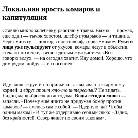
Локальная ярость комаров и
капитуляция
Ставлю микро-колебалку, работаю у травы. Выход — промах,
ещё один — тычок хвостом, шлейф пузырьков — и тишина.
Через минуту — повтор, снова шлейф, снова «мимо».
Руки и
лицо уже пульсируют
от укусов, комары лезут в объектив,
стекают по кепке, звенят единым жужжанием. «Всё, —
говорю вслух, — на сегодня хватит. Иду домой. Хорошо, что
дом рядом: дойду — и спасение».
Иду вдоль струи и по привычке заглядываю в «карман» у
корней:
а вдруг стоит кто-то интересный?
Не видать.
Ладно, марш-бросок до автодома.
Воды сегодня много
—
запасли. «Почему ещё никто не придумал бомбу против
комаров? — смеюсь сам с собой. — Ядерную, да? Чтобы
одним махом?» И тут же отдергиваю себя мыслью: «Ладно,
без крайностей. Север живёт по своим законам».