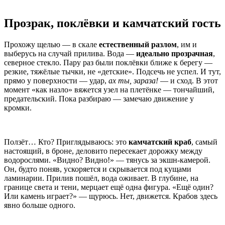
Прозрак, поклёвки и камчатский гость
Прохожу щелью — в скале
естественный разлом
, им и
выберусь на случай прилива. Вода —
идеально прозрачная
,
северное стекло. Пару раз были поклёвки ближе к берегу —
резкие, тяжёлые тычки, не «детские». Подсечь не успел. И тут,
прямо у поверхности — удар,
ах ты, зараза!
— и сход. В этот
момент «как назло» вяжется узел на плетёнке — тончайший,
предательский. Пока разбираю — замечаю движение у
кромки.
Ползёт… Кто? Приглядываюсь: это
камчатский краб
, самый
настоящий, в броне, деловито пересекает дорожку между
водорослями. «Видно? Видно!» — тянусь за экшн-камерой.
Он, будто поняв, ускоряется и скрывается под кущами
ламинарии. Прилив пошёл, вода оживает. В глубине, на
границе света и тени, мерцает ещё одна фигура. «Ещё один?
Или камень играет?» — щурюсь. Нет, движется. Крабов здесь
явно больше одного.