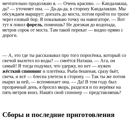
мечтательно продолжаю я. — Очень красиво. — Кандалакша,
да? — уточняет она. — Да-да-да, в сторону Кандалакши. Мы
обсуждаем маршрут: доехать до моста, потом пройти по тропе
через еловый бор. Я показываю точку на навигаторе. — Вот
тут я ловил
форель
, помнишь? Не доезжая до водопада,
метров сорок от моста. Там такой перекат — видно прямо с
дороги.
— А, это где ты рассказывал про того поросёнка, который со
свечой вылетел из воды? — смеётся Наташа. — Ага, он
самый! Я тогда подумал, что удержу, но нет — нужен
жёсткий спиннинг
и плетёнка. Рыба бешеная, сразу бьёт,
свеча, и всё — блесна улетела в сторону. — Так ты же потом
нырял за ней, — вспоминает она. — Да! В том году был
прозрачный день, я бросил якорь, разделся и по верёвке на
пять метров вниз. Нашёл свой спиннер — представляешь?
Сборы и последние приготовления