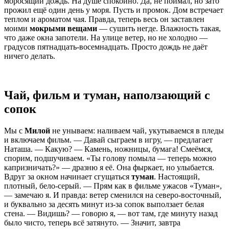
моросящий дождь. На душе спокойно. Да, не поймал, но зато
прожил ещё один день у моря. Пусть и промок. Дом встречает
теплом и ароматом чая. Правда, теперь весь он заставлен
моими
мокрыми вещами
— сушить негде. Влажность такая,
что даже окна запотели. На улице ветер, но не холодно —
градусов пятнадцать-восемнадцать. Просто дождь не даёт
ничего делать.
Чай, фильм и туман, наползающий с
сопок
Мы с
Милой
не унываем: наливаем чай, укутываемся в пледы
и включаем фильм. — Давай сыграем в игру, — предлагает
Наташа. — Какую? — Камень, ножницы, бумага! Смеёмся,
спорим, подшучиваем. «Ты голову помыла — теперь можно
капризничать?» — дразню я её. Она фыркает, но улыбается.
Вдруг за окном начинает сгущаться
туман
. Настоящий,
плотный, бело-серый. — Прям как в фильме ужасов «Туман»,
— замечаю я. И правда: ветер сменился на северо-восточный,
и буквально за десять минут из-за сопок выползает белая
стена. — Видишь? — говорю я, — вот там, где минуту назад
было чисто, теперь всё затянуто. — Значит, завтра