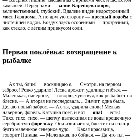
камышей. Перед нами —
залив Баренцева моря
,
величественный, глубокий. Вдалеке виден недостроенный
мост Газпрома
. А по другую сторону —
пресный водоём
с
чистейшей водой. Воздух здесь особенный — прозрачный,
как стекло, с лёгким привкусом соли.
Первая поклёвка: возвращение к
рыбалке
— Ах ты, блин! — восклицаю я. — Смотри, на первом
забросе! Резко ударило! Леска дрожит, удилище гнётся. —
Маленькая, наверное, — говорю, чувствуя, как рыба бьёт по
блесне. — А вторая не последовала… Значит, одна была.
Делаю новый заброс. — Ах ты, ударила снова! Мелкая,
наверное, форель. Катушка поёт, и вот —
опа!
— есть! —
Тихо, тихо, тихо, — шепчу, вытаскивая из воды крошечную
серебристую
форельку
. Она извивается, блестит на солнце,
будто маленькое северное чудо. — Какая красавица, —
говорит Наташа. — Маленькая, но бойкая. — Да что ты, —