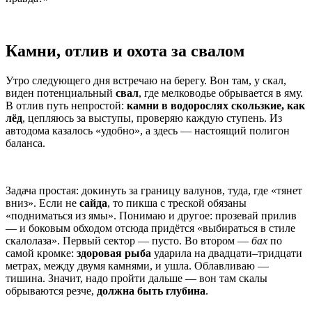
Камни, отлив и охота за свалом
Утро следующего дня встречаю на берегу. Вон там, у скал,
виден потенциальный
свал
, где мелководье обрывается в яму.
В отлив путь непростой:
камни в водорослях скользкие, как
лёд
, цепляюсь за выступы, проверяю каждую ступень. Из
автодома казалось «удобно», а здесь — настоящий полигон
баланса.
Задача простая: докинуть за границу валунов, туда, где «тянет
вниз». Если не
сайда
, то пикша с треской обязаны
«подниматься из ямы». Понимаю и другое: прозевай прилив
— и боковым обходом отсюда придётся «выбираться в стиле
скалолаза». Первый сектор — пусто. Во втором —
бах
по
самой кромке:
здоровая рыба
ударила на двадцати–тридцати
метрах, между двумя камнями, и ушла. Облавливаю —
тишина. Значит, надо пройти дальше — вон там скалы
обрываются резче,
должна быть глубина
.