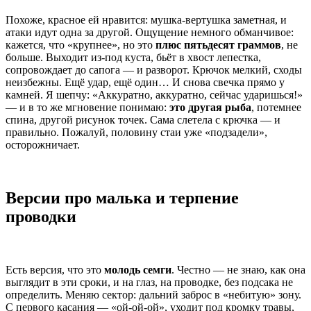
Похоже, красное ей нравится: мушка-вертушка заметная, и
атаки идут одна за другой. Ощущение немного обманчивое:
кажется, что «крупнее», но это
плюс пятьдесят граммов
, не
больше. Выходит из-под куста, бьёт в хвост лепестка,
сопровождает до сапога — и разворот. Крючок мелкий, сходы
неизбежны. Ещё удар, ещё один… И снова свечка прямо у
камней. Я шепчу: «Аккуратно, аккуратно, сейчас ударишься!»
— и в то же мгновение понимаю:
это другая рыба
, потемнее
спина, другой рисунок точек. Сама слетела с крючка — и
правильно. Пожалуй, половину стаи уже «подзадели»,
осторожничает.
Версии про малька и терпение
проводки
Есть версия, что это
молодь семги
. Честно — не знаю, как она
выглядит в эти сроки, и на глаз, на проводке, без подсака не
определить. Меняю сектор: дальний заброс в «небитую» зону.
С первого касания — «ой-ой-ой», уходит под кромку травы,