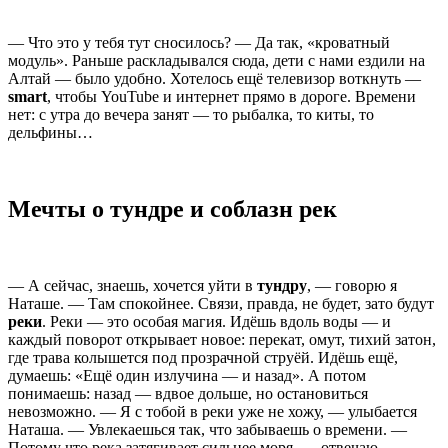
— Что это у тебя тут сносилось? — Да так, «кроватный
модуль». Раньше раскладывался сюда, дети с нами ездили на
Алтай — было удобно. Хотелось ещё телевизор воткнуть —
smart
, чтобы YouTube и интернет прямо в дороге. Времени
нет: с утра до вечера занят — то рыбалка, то киты, то
дельфины…
Мечты о тундре и соблазн рек
— А сейчас, знаешь, хочется уйти в
тундру
, — говорю я
Наташе. — Там спокойнее. Связи, правда, не будет, зато будут
реки
. Реки — это особая магия. Идёшь вдоль воды — и
каждый поворот открывает новое: перекат, омут, тихий затон,
где трава колышется под прозрачной струёй. Идёшь ещё,
думаешь: «Ещё один излучина — и назад». А потом
понимаешь: назад — вдвое дольше, но остановиться
невозможно. — Я с тобой в реки уже не хожу, — улыбается
Наташа. — Увлекаешься так, что забываешь о времени. —
Потому что река затягивает сильнее моря, — отвечаю. —