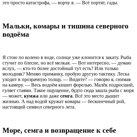
это просто катастрофа, — ворчу я. — Всё портят, гады.
Мальки, комары и тишина северного
водоёма
Я стою по колено в воде, солнце уже клонится к закату. Рыба
стучит по блесне, но всё мелкая. — Вот интересно, — думаю
вслух, — кто-то более достойный тут есть? Или только
молодняк? Меняю приманку, пробую другую тактику. Леска
уходит в прозрачную толщу. — Видите? — говорю я, снимая
на камеру. — Весь водоём кишит форелью. Малёк подросший,
гуляет стаями. Такое ощущение, будто сюда зашла рыба с моря
— может,
кумжа
или даже
семга
. Всё это место дышит
жизнью. А над водой кружат комары — бесконечный рой,
настоящий символ северного лета.
Море, семга и возвращение к себе