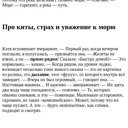
Море — горизонт, а река — путь.
Про киты, страх и уважение к морю
Катя вспоминает вчерашнее. — Первый раз, когда вечером
поплыли, я испугалась, — признаётся она. — Жилеты не
взяли, а он —
прямо рядом
! Сказала: «Быстро домой!» — Это
нормально, — киваю. — Когда рядом, на уровне лодки,
возникает несколько тонн живого океана — это не картинка
из ролика, это
дыхание
, этот «фууух», от которого внутри всё
замирает. — Вчера он был огромный, — говорит она. —
Настоящая машина… И красиво — завораживает. — Их здесь
два вида чаще попадаются, — поясняю. — Те, которых
обычно снимаем, и эти — поменьше. Маленькие осторожнее,
скромнее, не такие «компанейские». Может, потому что их
чаще пугают. А эти — будто любопытные, как собаки,
подходят и смотрят.