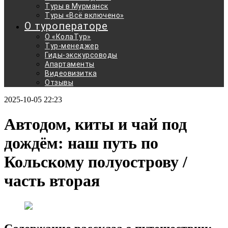
Туры в Мурманск
Туры «Всё включено»
О туроператоре
О «КолаТур»
Тур-менеджер
Гиды-экскурсоводы
Апартаменты
Видеовизитка
Отзывы
2025-10-05 22:23
Автодом, киты и чай под
дождём: наш путь по
Кольскому полуострову /
часть вторая