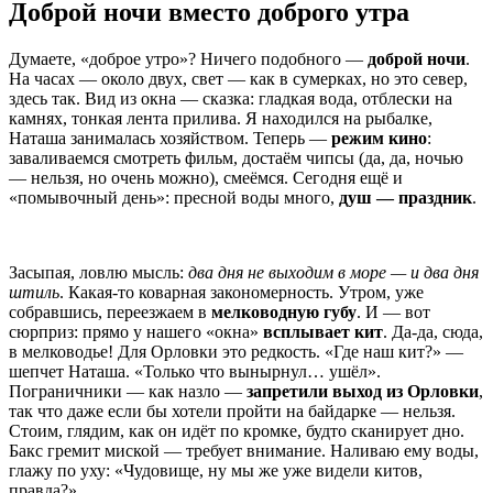
Доброй ночи вместо доброго утра
Думаете, «доброе утро»? Ничего подобного —
доброй ночи
.
На часах — около двух, свет — как в сумерках, но это север,
здесь так. Вид из окна — сказка: гладкая вода, отблески на
камнях, тонкая лента прилива. Я находился на рыбалке,
Наташа занималась хозяйством. Теперь —
режим кино
:
заваливаемся смотреть фильм, достаём чипсы (да, да, ночью
— нельзя, но очень можно), смеёмся. Сегодня ещё и
«помывочный день»: пресной воды много,
душ — праздник
.
Засыпая, ловлю мысль:
два дня не выходим в море — и два дня
штиль
. Какая-то коварная закономерность. Утром, уже
собравшись, переезжаем в
мелководную губу
. И — вот
сюрприз: прямо у нашего «окна»
всплывает кит
. Да-да, сюда,
в мелководье! Для Орловки это редкость. «Где наш кит?» —
шепчет Наташа. «Только что вынырнул… ушёл».
Пограничники — как назло —
запретили выход из Орловки
,
так что даже если бы хотели пройти на байдарке — нельзя.
Стоим, глядим, как он идёт по кромке, будто сканирует дно.
Бакс гремит миской — требует внимание. Наливаю ему воды,
глажу по уху: «Чудовище, ну мы же уже видели китов,
правда?»