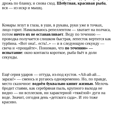
дрожь по бланку, и снова сход.
Шебутная, красивая рыба
,
вся — из искр и мышц.
Комары лезут в глаза, в уши, в рукава, руки уже в точках,
лицо горит. Намазываюсь репеллентом — хватает на полчаса,
потом
ничто их не останавливает
. Веду по течению —
проводка получается слишком быстрая, лепесток вертится как
турбина. «Вот она!.. есть!..» — и в следующую секунду —
свеча и «прощайте». Понимаю, что
по течению» —
испытание
: окно контакта короткое, рыба бьёт в доли
секунды.
Ещё серия ударов — оттуда, из-под кустов. «Ай-ай-ай…
зараза!» — смеюсь и ругаюсь одновременно. Но, по правде,
место сказочное:
водоём буквально кипит жизнью
. Мелочь
бродит стаями, как серебряная пыль, крупного выхода не
видно — ни всплесков, ни характерной «тяжёлой» дуги на
воде. Значит, сегодня день «детского сада». И это тоже
красиво.