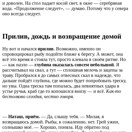
и доволен. На стол падает косой свет, в окне — серебряная
вода. «Продолжение следует», — думаю. Потому что у севера
оно всегда следует.
Прилив, дождь и возвращение домой
Ну вот и начался
прилив
. Возможно, именно он
спровоцировал рыбу подойти ближе к берегу. А может, она
всё это время и стояла тут, просто клевала в своём ритме. Но
— как назло —
глубина оказалась совсем небольшой
. Я
рассчитывал на свал, а тут — сплошная мелочь и зацепы за
траву. Пробрался я до самых отвесных скал в надежде, что
дальше пойдёт глубина, где можно будет попробовать треску,
но увы. Одна треска там попалась, два невнятных удара в
устье ручья, краб где-то копошился внизу — и всё.
Как-то
бестолково сегодня, честно говоря.
—
Наташ, приём.
— Да, слышу тебя. — Милая, я
возвращаюсь домой. Рыбы, к сожалению, нет. Грей ужин,
солнышко моё. — Хорошо, поняла. Иду обратно под