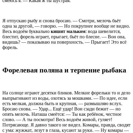
смеюсь я. — Какая ж ты шустрая.
Я отпускаю рыбу и снова бросаю. — Смотри, мелочь бьёт
одна за другой, — говорю. — Но покрупнее вообще не видно.
Весь водоём буквально
кишит мальком
: вода шевелится,
блестит, форель играет, прыгает, бьёт по блесне. — Вон она,
видишь? — показываю на поверхность. — Прыгает! Это всё
форель.
Форелевая поляна и терпение рыбака
На солнце играют десятки бликов. Мелкие форельки то и дело
выпрыгивают из воды, охотясь за мошками. — По идее, если
есть мелкая, должна быть и крупная, — размышляю вслух.
Бросаю снова. — Удар... Ещё удар! Вон сзади бежит — но
опять мелочь. Наташа смеётся: — Ты как ребёнок, честное
слово. — А ты посмотри! Весь водоём живой, гуляет!
Потрясающе. Я давно такого не видел. Комары, правда, сводят
с ума: жужжат, лезут в глаза, кусают за руки. — Ну комары —