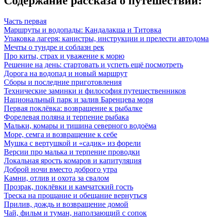
Содержание рассказа о путешествии:
Часть первая
Маршруты и водопады: Кандалакша и Титовка
Упаковка лагеря: канистры, инструкции и прелести автодома
Мечты о тундре и соблазн рек
Про киты, страх и уважение к морю
Решение на день: стартовать и успеть ещё посмотреть
Дорога на водопад и новый маршрут
Сборы и последние приготовления
Технические заминки и философия путешественников
Национальный парк и залив Баренцева моря
Первая поклёвка: возвращение к рыбалке
Форелевая поляна и терпение рыбака
Мальки, комары и тишина северного водоёма
Море, семга и возвращение к себе
Мушка с вертушкой и «садик» из форели
Версии про малька и терпение проводки
Локальная ярость комаров и капитуляция
Доброй ночи вместо доброго утра
Камни, отлив и охота за свалом
Прозрак, поклёвки и камчатский гость
Треска на прощание и обещание вернуться
Прилив, дождь и возвращение домой
Чай, фильм и туман, наползающий с сопок