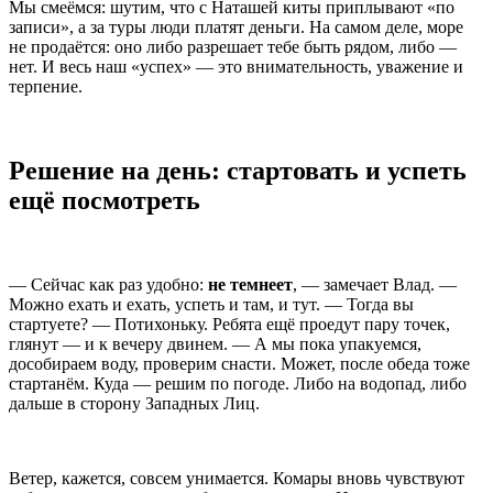
Мы смеёмся: шутим, что с Наташей киты приплывают «по
записи», а за туры люди платят деньги. На самом деле, море
не продаётся: оно либо разрешает тебе быть рядом, либо —
нет. И весь наш «успех» — это внимательность, уважение и
терпение.
Решение на день: стартовать и успеть
ещё посмотреть
— Сейчас как раз удобно:
не темнеет
, — замечает Влад. —
Можно ехать и ехать, успеть и там, и тут. — Тогда вы
стартуете? — Потихоньку. Ребята ещё проедут пару точек,
глянут — и к вечеру двинем. — А мы пока упакуемся,
дособираем воду, проверим снасти. Может, после обеда тоже
стартанём. Куда — решим по погоде. Либо на водопад, либо
дальше в сторону Западных Лиц.
Ветер, кажется, совсем унимается. Комары вновь чувствуют