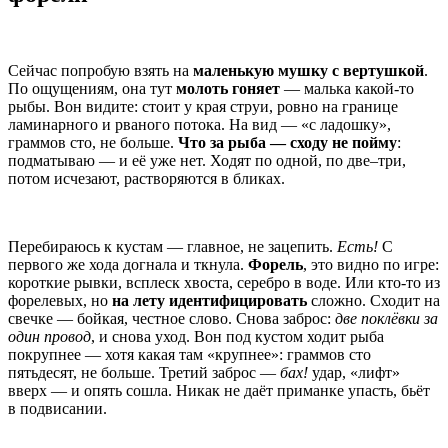
Сейчас попробую взять на
маленькую мушку с вертушкой
.
По ощущениям, она тут
молоть гоняет
— малька какой-то
рыбы. Вон видите: стоит у края струи, ровно на границе
ламинарного и рваного потока. На вид — «с ладошку»,
граммов сто, не больше.
Что за рыба — сходу не пойму
:
подматываю — и её уже нет. Ходят по одной, по две–три,
потом исчезают, растворяются в бликах.
Перебираюсь к кустам — главное, не зацепить.
Есть!
С
первого же хода догнала и ткнула.
Форель
, это видно по игре:
короткие рывки, всплеск хвоста, серебро в воде. Или кто-то из
форелевых, но
на лету идентифицировать
сложно. Сходит на
свечке — бойкая, честное слово. Снова заброс:
две поклёвки за
один провод
, и снова уход. Вон под кустом ходит рыба
покрупнее — хотя какая там «крупнее»: граммов сто
пятьдесят, не больше. Третий заброс —
бах!
удар, «лифт»
вверх — и опять сошла. Никак не даёт приманке упасть, бьёт
в подвисании.