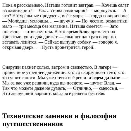
Пока я рассказываю, Наташа готовит завтрак. — Хочешь салат
из ламинарии? — Ох… снова ламинария? — морщусь я. — А
что? Натуральные продукты, всё с моря, — гордо говорит она.
— Молодцы, молодцы… — шучу я. — Но, честно, романтики
мало — три месяца без магазина. Наташа смеётся. — Зато
полезно, — отвечает она. В это время
Бакс
дремлет под
кроватью, уши едва дрожат — слышит наш разговор, но
вставать ленится. — Сейчас выпущу собаку, — говорю я,
открывая дверь. — Пусть проветрится, герой.
Снаружи пахнет солью, ветром и свежестью. В лагере —
привычное утреннее движение: кто-то сворачивает тент, кто-
то сушит сапоги. Мы уже почти всё решили:
едем дальше
. —
Мы за вас уже решили, куда вы поедете, — шутит Влад. —
Так что можете даже не думать. — Отлично, — смеюсь я. —
Это же лучший вариант: когда всё решено без тебя.
Технические заминки и философия
путешественников