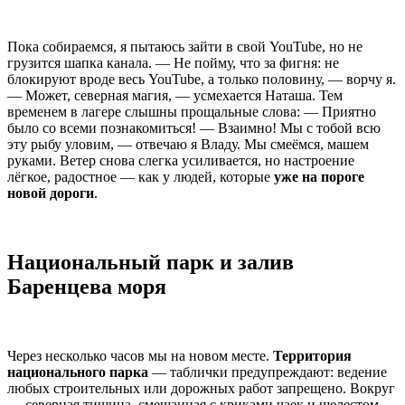
Пока собираемся, я пытаюсь зайти в свой YouTube, но не
грузится шапка канала. — Не пойму, что за фигня: не
блокируют вроде весь YouTube, а только половину, — ворчу я.
— Может, северная магия, — усмехается Наташа. Тем
временем в лагере слышны прощальные слова: — Приятно
было со всеми познакомиться! — Взаимно! Мы с тобой всю
эту рыбу уловим, — отвечаю я Владу. Мы смеёмся, машем
руками. Ветер снова слегка усиливается, но настроение
лёгкое, радостное — как у людей, которые
уже на пороге
новой дороги
.
Национальный парк и залив
Баренцева моря
Через несколько часов мы на новом месте.
Территория
национального парка
— таблички предупреждают: ведение
любых строительных или дорожных работ запрещено. Вокруг
— северная тишина, смешанная с криками чаек и шелестом