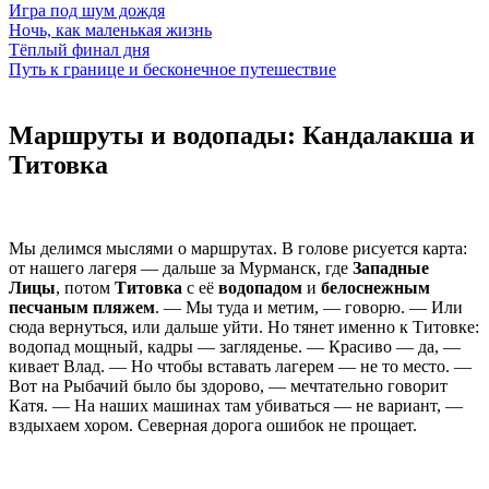
Игра под шум дождя
Ночь, как маленькая жизнь
Тёплый финал дня
Путь к границе и бесконечное путешествие
Маршруты и водопады: Кандалакша и
Титовка
Мы делимся мыслями о маршрутах. В голове рисуется карта:
от нашего лагеря — дальше за Мурманск, где
Западные
Лицы
, потом
Титовка
с её
водопадом
и
белоснежным
песчаным пляжем
. — Мы туда и метим, — говорю. — Или
сюда вернуться, или дальше уйти. Но тянет именно к Титовке:
водопад мощный, кадры — загляденье. — Красиво — да, —
кивает Влад. — Но чтобы вставать лагерем — не то место. —
Вот на Рыбачий было бы здорово, — мечтательно говорит
Катя. — На наших машинах там убиваться — не вариант, —
вздыхаем хором. Северная дорога ошибок не прощает.