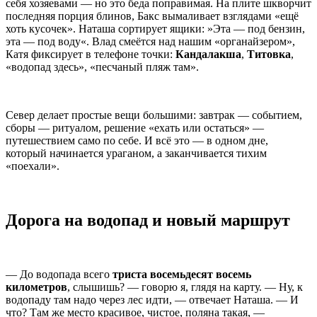
себя хозяевами — но это беда поправимая. На плите шкворчит
последняя порция блинов, Бакс вымаливает взглядами «ещё
хоть кусочек». Наташа сортирует ящики: »Эта — под бензин,
эта — под воду«. Влад смеётся над нашим «органайзером»,
Катя фиксирует в телефоне точки:
Кандалакша
,
Титовка
,
«водопад здесь», «песчаный пляж там».
Север делает простые вещи большими: завтрак — событием,
сборы — ритуалом, решение «ехать или остаться» —
путешествием само по себе. И всё это — в одном дне,
который начинается ураганом, а заканчивается тихим
«поехали».
Дорога на водопад и новый маршрут
— До водопада всего
триста восемьдесят восемь
километров
, слышишь? — говорю я, глядя на карту. — Ну, к
водопаду там надо через лес идти, — отвечает Наташа. — И
что? Там же место красивое, чистое, поляна такая, —