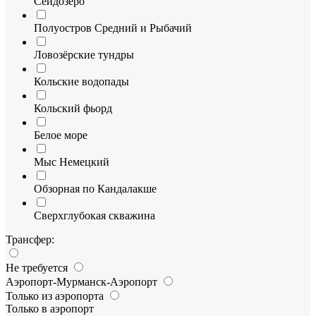
Сейдозеро
Полуостров Средний и Рыбачий
Ловозёрские тундры
Кольские водопады
Кольский фьорд
Белое море
Мыс Немецкий
Обзорная по Кандалакше
Сверхглубокая скважина
Трансфер:
Не требуется
Аэропорт-Мурманск-Аэропорт
Только из аэропорта
Только в аэропорт