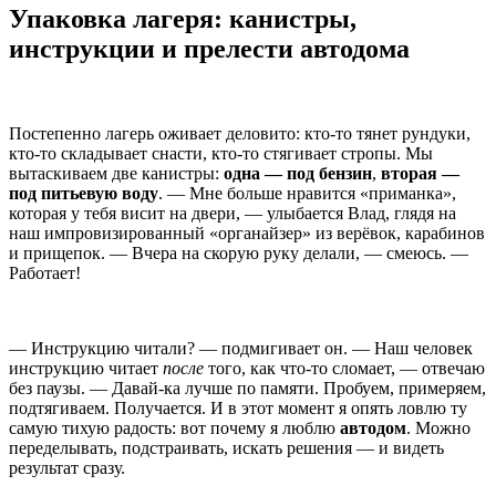
Упаковка лагеря: канистры,
инструкции и прелести автодома
Постепенно лагерь оживает деловито: кто-то тянет рундуки,
кто-то складывает снасти, кто-то стягивает стропы. Мы
вытаскиваем две канистры:
одна — под бензин
,
вторая —
под питьевую воду
. — Мне больше нравится «приманка»,
которая у тебя висит на двери, — улыбается Влад, глядя на
наш импровизированный «органайзер» из верёвок, карабинов
и прищепок. — Вчера на скорую руку делали, — смеюсь. —
Работает!
— Инструкцию читали? — подмигивает он. — Наш человек
инструкцию читает
после
того, как что-то сломает, — отвечаю
без паузы. — Давай-ка лучше по памяти. Пробуем, примеряем,
подтягиваем. Получается. И в этот момент я опять ловлю ту
самую тихую радость: вот почему я люблю
автодом
. Можно
переделывать, подстраивать, искать решения — и видеть
результат сразу.